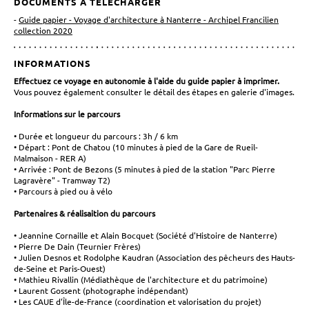
DOCUMENTS À TÉLÉCHARGER
Guide papier - Voyage d'architecture à Nanterre - Archipel Francilien
collection 2020
INFORMATIONS
Effectuez ce voyage en autonomie à l'aide du guide papier à imprimer.
Vous pouvez également consulter le détail des étapes en galerie d'images.
Informations sur le parcours
Durée et longueur du parcours : 3h / 6 km
Départ : Pont de Chatou (10 minutes à pied de la Gare de Rueil-
Malmaison - RER A)
Arrivée : Pont de Bezons (5 minutes à pied de la station "Parc Pierre
Lagravère" - Tramway T2)
Parcours à pied ou à vélo
Partenaires & réalisaition du parcours
Jeannine Cornaille et Alain Bocquet (Société d'Histoire de Nanterre)
Pierre De Dain (Teurnier Frères)
Julien Desnos et Rodolphe Kaudran (Association des pêcheurs des Hauts-
de-Seine et Paris-Ouest)
Mathieu Rivallin (Médiathèque de l'architecture et du patrimoine)
Laurent Gossent (photographe indépendant)
Les CAUE d'Île-de-France (coordination et valorisation du projet)