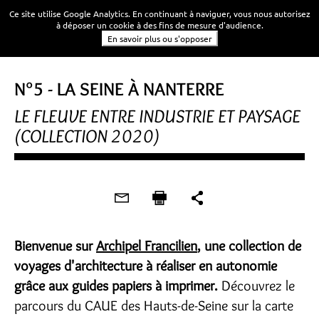
Ce site utilise Google Analytics. En continuant à naviguer, vous nous autorisez
à déposer un cookie à des fins de mesure d'audience.
En savoir plus ou s'opposer
N°5 - LA SEINE À NANTERRE
LE FLEUVE ENTRE INDUSTRIE ET PAYSAGE
(COLLECTION 2020)
Bienvenue sur
Archipel Francilien
, une collection de
voyages d'architecture à réaliser en autonomie
grâce aux guides papiers à imprimer.
Découvrez le
parcours du CAUE des Hauts-de-Seine sur la carte