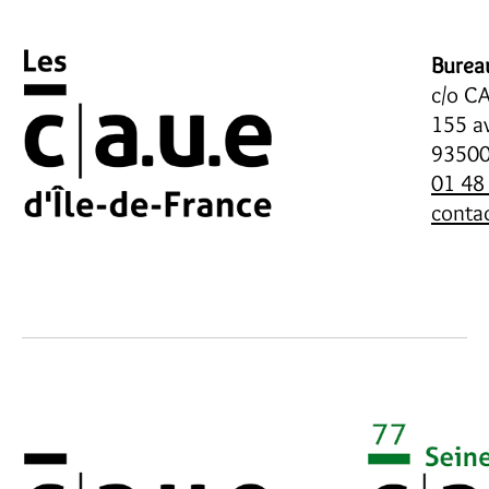
Bureau
c/o CA
155 av
93500
01 48
contac