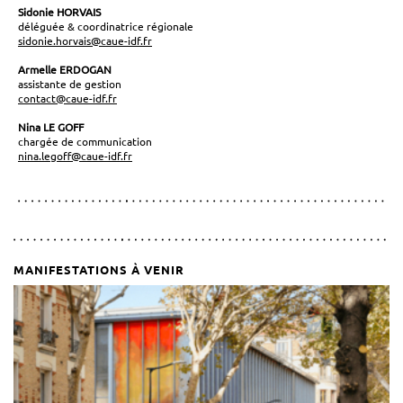
Sidonie HORVAIS
déléguée & coordinatrice régionale
sidonie.horvais@caue-idf.fr
Armelle ERDOGAN
assistante de gestion
contact@caue-idf.fr
Nina LE GOFF
chargée de communication
nina.legoff@caue-idf.fr
MANIFESTATIONS À VENIR