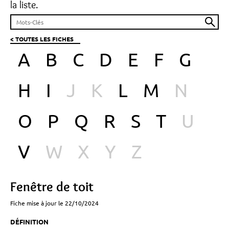
la liste.
< TOUTES LES FICHES
A
B
C
D
E
F
G
H
I
J
K
L
M
N
O
P
Q
R
S
T
U
V
W
X
Y
Z
Fenêtre de toit
Fiche mise à jour le 22/10/2024
DÉFINITION