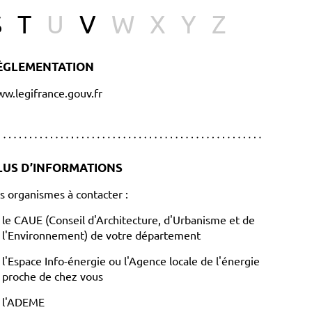
S
T
U
V
W
X
Y
Z
ÈGLEMENTATION
w.legifrance.gouv.fr
LUS D’INFORMATIONS
s organismes à contacter :
le CAUE (Conseil d'Architecture, d'Urbanisme et de
l'Environnement) de votre département
l'Espace Info-énergie ou l'Agence locale de l'énergie
proche de chez vous
l'ADEME