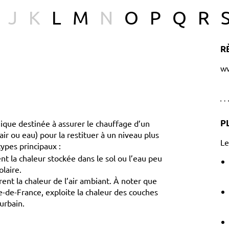
J
K
L
M
N
O
P
Q
R
R
ww
P
ue destinée à assurer le chauffage d’un
air ou eau) pour la restituer à un niveau plus
Le
types principaux :
t la chaleur stockée dans le sol ou l’eau peu
laire.
nt la chaleur de l’air ambiant. À noter que
-de-France, exploite la chaleur des couches
urbain.