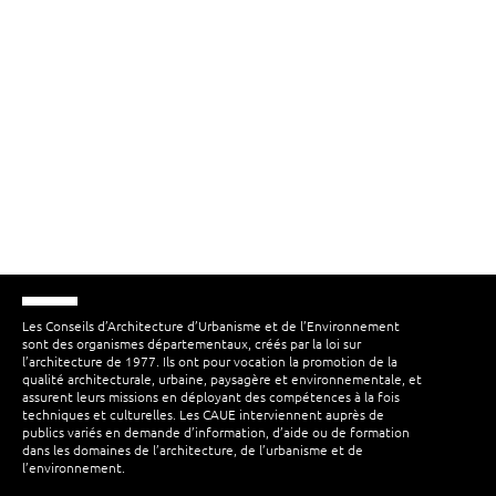
Les Conseils d’Architecture d’Urbanisme et de l’Environnement
sont des organismes départementaux, créés par la loi sur
l’architecture de 1977. Ils ont pour vocation la promotion de la
qualité architecturale, urbaine, paysagère et environnementale, et
assurent leurs missions en déployant des compétences à la fois
techniques et culturelles. Les CAUE interviennent auprès de
publics variés en demande d’information, d’aide ou de formation
dans les domaines de l’architecture, de l’urbanisme et de
l’environnement.