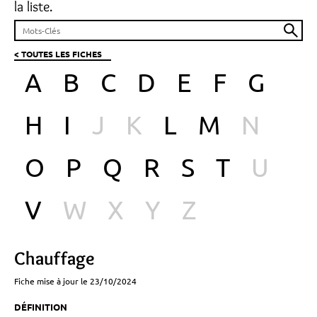
la liste.
< TOUTES LES FICHES
A
B
C
D
E
F
G
H
I
J
K
L
M
N
O
P
Q
R
S
T
U
V
W
X
Y
Z
Chauffage
Fiche mise à jour le 23/10/2024
DÉFINITION