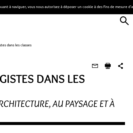
tinuant à naviguer, vous nous autorisez à déposer un cookie à des fins de mesure d
stes dans les classes
GISTES DANS LES
ARCHITECTURE, AU PAYSAGE ET À