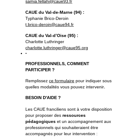
samia.fellahi@caue93.fr
CAUE du Val-de-Marne (94) :
Typhanie Brico-Deroin
t.brico-deroin@caue94.fr
CAUE du Val-d’Oise (95) :
Charlotte Luthringer
charlotte.luthringer@caue95.org
PROFESSIONNELS, COMMENT 
PARTICIPER ?
Remplissez 
ce formulaire
 pour indiquer sous 
.
quelles modalités vous pouvez intervenir
BESOIN D'AIDE ?
Les CAUE franciliens sont à votre disposition 
pour proposer des 
ressources 
pédagogiques 
et un accompagnement aux 
professionnels qui souhaiteraient être 
accompagnés pour leur intervention :